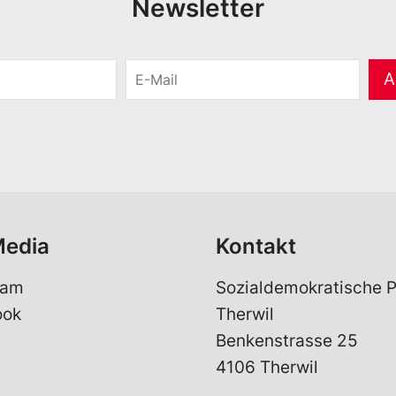
Newsletter
E
A
-
M
a
i
l
*
Media
Kontakt
ram
Sozialdemokratische P
ook
Therwil
Benkenstrasse 25
4106 Therwil