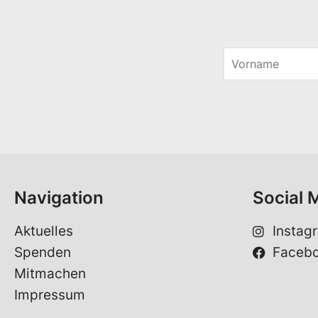
V
o
r
n
a
m
e
*
Navigation
Social 
Aktuelles
Instag
Spenden
Faceb
Mitmachen
Impressum