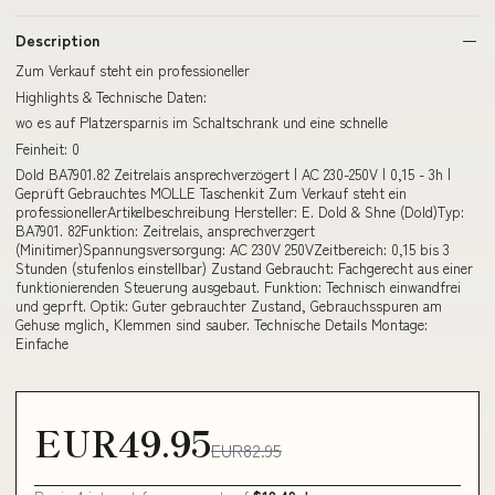
Description
Zum Verkauf steht ein professioneller
Highlights & Technische Daten:
wo es auf Platzersparnis im Schaltschrank und eine schnelle
Feinheit: 0
Dold BA7901.82 Zeitrelais ansprechverzögert | AC 230-250V | 0,15 - 3h |
Geprüft Gebrauchtes MOLLE Taschenkit Zum Verkauf steht ein
professionellerArtikelbeschreibung Hersteller: E. Dold & Shne (Dold)Typ:
BA7901. 82Funktion: Zeitrelais, ansprechverzgert
(Minitimer)Spannungsversorgung: AC 230V 250VZeitbereich: 0,15 bis 3
Stunden (stufenlos einstellbar) Zustand Gebraucht: Fachgerecht aus einer
funktionierenden Steuerung ausgebaut. Funktion: Technisch einwandfrei
und geprft. Optik: Guter gebrauchter Zustand, Gebrauchsspuren am
Gehuse mglich, Klemmen sind sauber. Technische Details Montage:
Einfache
EUR49.95
EUR82.95