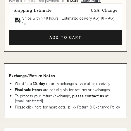
Pay in 4 interest-free payments of
$12.49
Learn more
Shipping Estimate
USA
Change
Ships within 48 hours · Estimated delivery
Aug 10
-
Aug
15
ADD TO CART
Exchange/Return Notes
We offer a
30-day
return/exchange service after receiving.
Final sale items
are not eligible for returns or exchanges.
To process your return/exchange,
please contact us
at
[email protected]
Please click here for more details>>>
Return & Exchange Policy