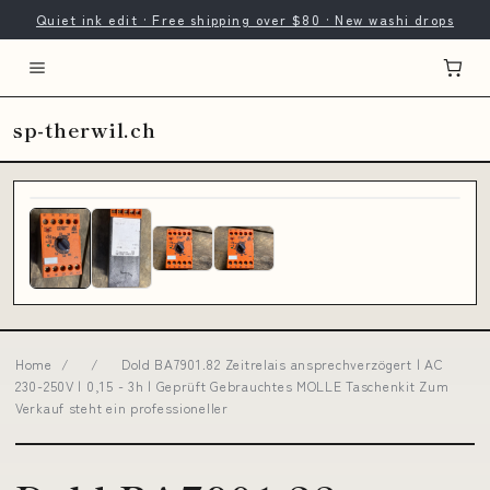
Quiet ink edit · Free shipping over $80 · New washi drops
sp-therwil.ch
Home
/
/
Dold BA7901.82 Zeitrelais ansprechverzögert | AC
230-250V | 0,15 - 3h | Geprüft Gebrauchtes MOLLE Taschenkit Zum
Verkauf steht ein professioneller