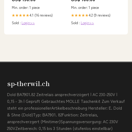
Min. order: 1 piece
Min. order: 1 piece
4.1 (16 reviews)
4.2 (9 reviews)
★★★★★
★★★★★
Sold :
Login>>
Sold :
Login>>
sp-therwil.ch
Dold BA7901.82 Zeitrelais ansprechverzögert | AC 230-250V |
0,15 - 3h | Geprüft Gebrauchtes MOLLE Taschenkit Zum Verkauf
steht ein professionellerArtikelbeschreibung Hersteller: E. Dold
& Shne (Dold)Typ: BA7901. 82Funktion: Zeitrelais,
ansprechverzgert (Minitimer)Spannungsversorgung: AC 230V
250VZeitbereich: 0,15 bis 3 Stunden (stufenlos einstellbar)