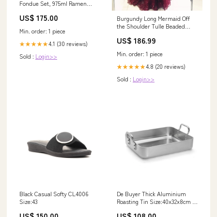
Fondue Set, 975ml Ramen
Noodles
US$ 175.00
Burgundy Long Mermaid Off
the Shoulder Tulle Beaded
Min. order: 1 piece
Lace Prom Dresses Prom
US$ 186.99
Dresses With Sleeves
4.1 (30 reviews)
★★★★★
Min. order: 1 piece
Sold :
Login>>
4.8 (20 reviews)
★★★★★
Sold :
Login>>
Black Casual Softy CL4006
De Buyer Thick Aluminium
Size:43
Roasting Tin Size:40x32x8cm ;
Total Length 46cm
US$ 150.00
US$ 108.00