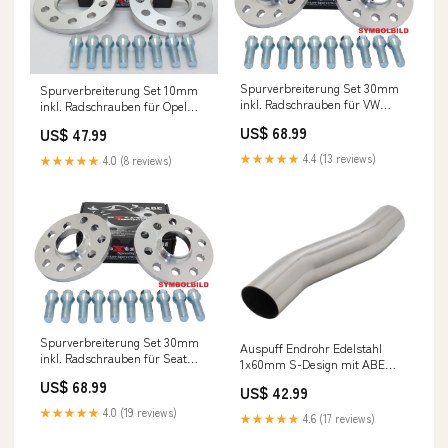
Spurverbreiterung Set 30mm
Spurverbreiterung Set 10mm
inkl. Radschrauben für VW
inkl. Radschrauben für Opel
Tiguan Radschrauben &
Corsa C Leuchten
US$ 68.99
US$ 47.99
Muttern
★★★★★
4.4 (13 reviews)
★★★★★
4.0 (8 reviews)
Spurverbreiterung Set 30mm
Auspuff Endrohr Edelstahl
inkl. Radschrauben für Seat
1x60mm S-Design mit ABE
Ibiza / Ibiza Cupra / Ibiza ST /
Spiegel
US$ 68.99
6J Cromaz
US$ 42.99
★★★★★
4.0 (19 reviews)
★★★★★
4.6 (17 reviews)