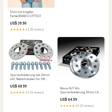
Shirt mit Knöpfen
Farbe:BIANCO-OTTICO
US$ 39.90
★★★★★
4.3 (22 reviews)
Spurverbreiterung Set 30mm
inkl. Radschrauben für VW
Jetta 16 Blaupunkt
US$ 68.99
Novus NJT Alu
Spurverbreiterung 30mm LK
★★★★★
4.5 (15 reviews)
5x120 für BMW/MINI mit ABE
US$ 64.99
Hyperstar EVO
★★★★★
4.0 (21 reviews)