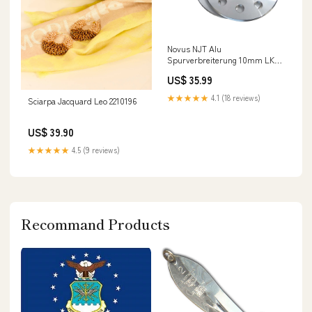
Novus NJT Alu
Spurverbreiterung 10mm LK
5x105 für Chevrolet, Opel mit
US$ 35.99
ABE Sportsitze & Gurte
★★★★★
4.1 (18 reviews)
Sciarpa Jacquard Leo 2210196
US$ 39.90
★★★★★
4.5 (9 reviews)
Recommand Products